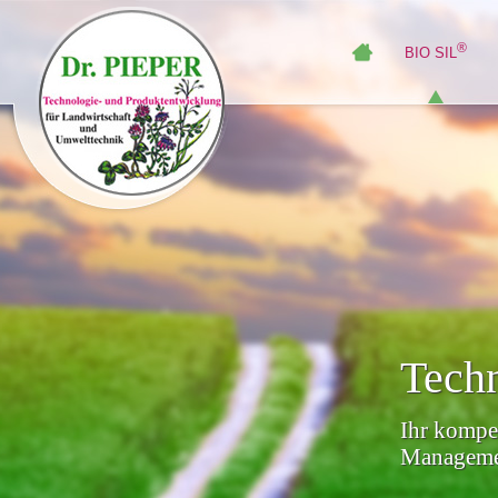
®
BIO SIL
Techn
Ihr kompet
Managemen