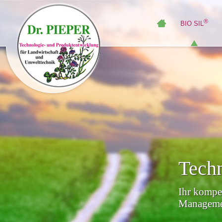
®
BIO SIL
Techn
Ihr kompet
Managemen