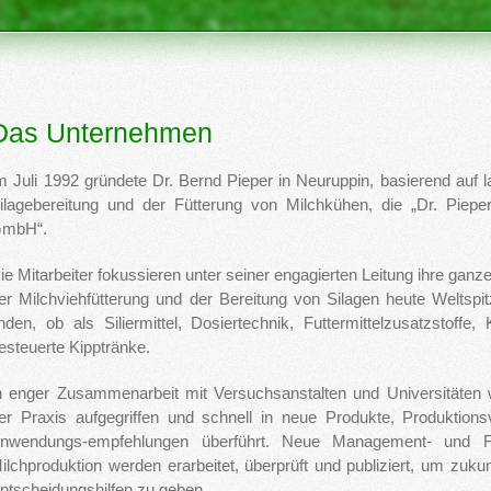
Das Unternehmen
m Juli 1992 gründete Dr. Bernd Pieper in Neuruppin, basierend auf 
ilagebereitung und der Fütterung von Milchkühen, die „Dr. Piepe
mbH“.
ie Mitarbeiter fokussieren unter seiner engagierten Leitung ihre ganz
er Milchviehfütterung und der Bereitung von Silagen heute Weltspi
inden, ob als Siliermittel, Dosiertechnik, Futtermittelzusatzstoffe,
esteuerte Kipptränke.
n enger Zusammenarbeit mit Versuchsanstalten und Universitäten 
er Praxis aufgegriffen und schnell in neue Produkte, Produktio
nwendungs-empfehlungen überführt. Neue Management- und Fütt
ilchproduktion werden erarbeitet, überprüft und publiziert, um zukun
ntscheidungshilfen zu geben.