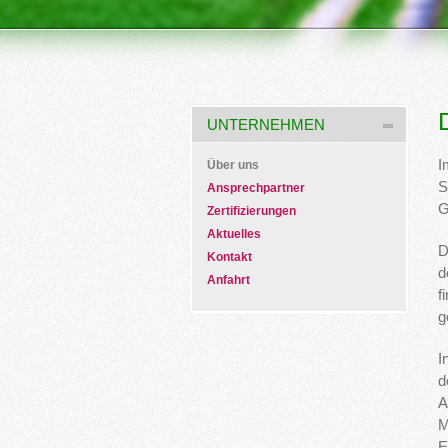
UNTERNEHMEN
I
Über uns
S
Ansprechpartner
G
Zertifizierungen
Aktuelles
D
Kontakt
d
Anfahrt
f
g
I
d
A
M
E