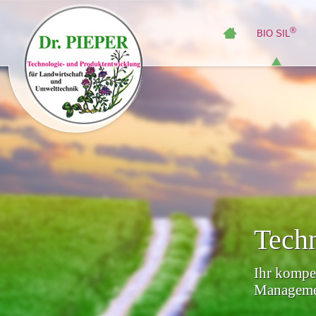
®
BIO SIL
Techn
Ihr kompet
Managemen