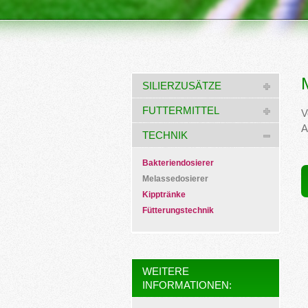
SILIERZUSÄTZE
FUTTERMITTEL
V
A
TECHNIK
Bakteriendosierer
Melassedosierer
Kipptränke
Fütterungstechnik
WEITERE
INFORMATIONEN: