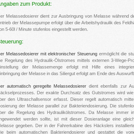
ngaben zum Produkt:
er Melassedosierer dient zur Ausbringung von Melasse während des
ntrieb der Melassepumpe erfolgt über die Arbeitshydraulik des Fel
on 5-60l / Minute stufenlos eingestellt werden.
teuerung:
er Melassedosierer mit elektronischer Steuerung
ermöglicht die stu
ie Regelung des Hydraulik-Ölstromes mittels externen 3-Wege-Propo
instellung der Melassemenge erfolgt mit Hilfe eines integri
inbringung der Melasse in das Siliergut erfolgt am Ende des Auswur
er automatisch geregelte Melassedosierer
dient ebenfalls zur 
äckselprozesses. Der exakte Durchsatz des Gutstromes wird wie 
ber den Ultraschallsensor erfasst. Dieser regelt automatisch mittel
osierung der Melasse parallel zur Bakteriendosierung. Die stufenlo
ber die Regelung des Hydraulikölstromes. Da Melasse immer in
ngewendet werden sollte, ist mit dieser Dosieranlage eine gleich
elasse gegeben. Der in der Fahrerkabine des Häckslers installiert
ie beim automatischen Bakteriendosierer und gestattet die von