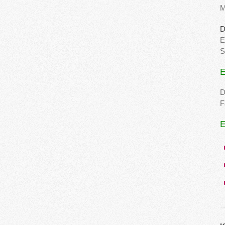
M
D
E
S
E
D
F
E