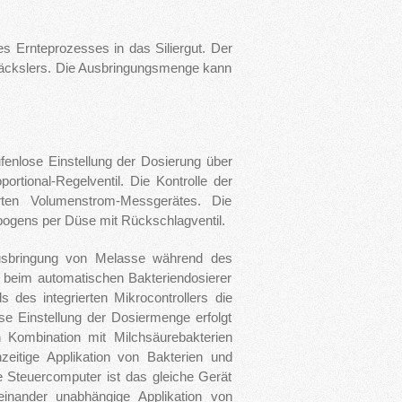
 Ernteprozesses in das Siliergut. Der
dhäckslers. Die Ausbringungsmenge kann
fenlose Einstellung der Dosierung über
rtional-Regelventil. Die Kontrolle der
erten Volumenstrom-Messgerätes. Die
fbogens per Düse mit Rückschlagventil.
Ausbringung von Melasse während des
beim automatischen Bakteriendosierer
s des integrierten Mikrocontrollers die
se Einstellung der Dosiermenge erfolgt
 Kombination mit Milchsäurebakterien
zeitige Applikation von Bakterien und
e Steuercomputer ist das gleiche Gerät
einander unabhängige Applikation von