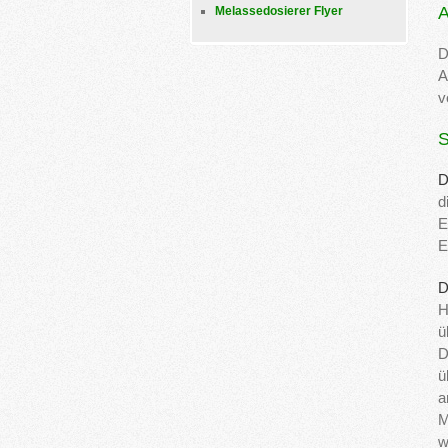
A
Melassedosierer Flyer
D
A
v
S
D
d
E
E
D
H
ü
D
ü
a
M
w