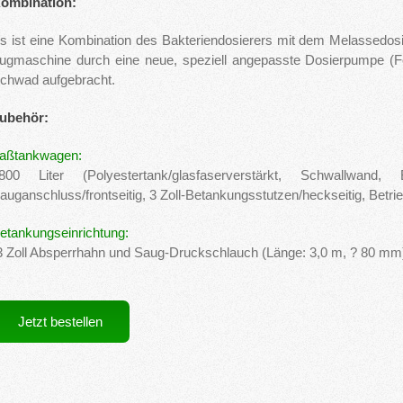
ombination:
s ist eine Kombination des Bakteriendosierers mit dem Melassedosi
ugmaschine durch eine neue, speziell angepasste Dosierpumpe (F
chwad aufgebracht.
ubehör:
aßtankwagen:
800 Liter (Polyestertank/glasfaserverstärkt, Schwallwand, 
auganschluss/frontseitig, 3 Zoll-Betankungsstutzen/heckseitig, Betri
etankungseinrichtung:
3 Zoll Absperrhahn und Saug-Druckschlauch (Länge: 3,0 m, ? 80 mm
Jetzt bestellen