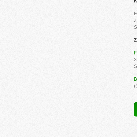
K
E
Z
S
Z
F
2
S
B
(